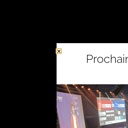
Prochai
Le D